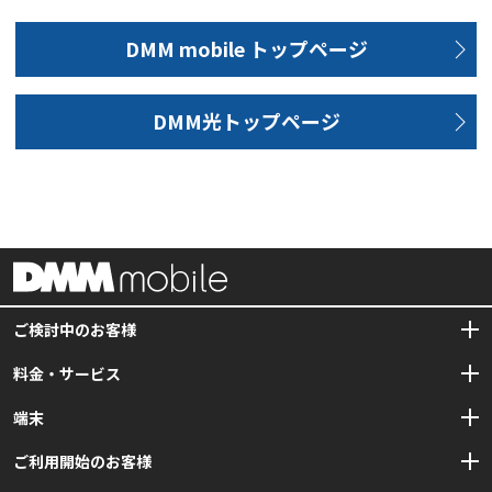
DMM mobile トップページ
DMM光トップページ
ご検討中のお客様
料金・サービス
初心者ガイド
SIMカードとは？
端末
プラン・料金
SIMロック・SIMフリーとは？
オプション
ご利用開始のお客様
DMM mobileでできること、
動作確認端末一覧
できないことは？