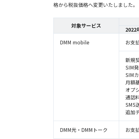
格から税抜価格へ変更いたしました。
対象サービス
2022
DMM mobile
お支
新規
SIM
SIM
月額
オプ
通話
SMS
追加
DMM光・DMMトーク
お支