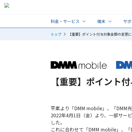
料金・サービス
端末
サポ
トップ
【重要】ポイント付与対象金額の変更に
プラン・料金
動作確認端末一
よ
オプション
初
使
A
【重要】ポイント付
平素より「DMM mobile」、「D
2022年4月1日（金）より、一部
した。
これに合わせて「DMM mobile」