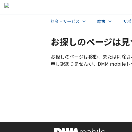
料金・サービス
端末
サポ
プラン・料金
動作確認端末一
よ
お探しのページは見
オプション
初
お探しのページは移動、または削除さ
使
申し訳ありませんが、DMM mobil
A