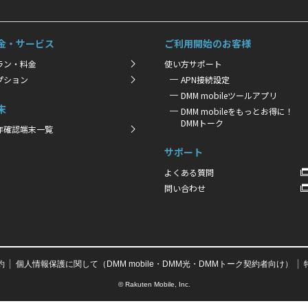
金・サービス
ご利用開始のお客様
ラン・料金
使い方サポート
プション
APN接続設定
DMM mobileツールアプリ
末
DMM mobileをもっとお得に！
DMMトーク
作確認端末一覧
サポート
よくある質問
問い合わせ
約
個人情報保護に関して（DMM mobile・DMM光・DMMトーク契約者向け）
© Rakuten Mobile, Inc.