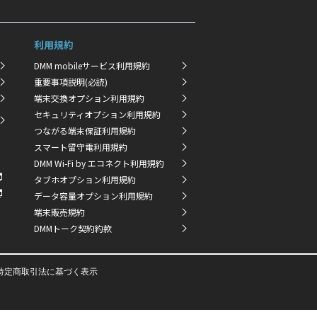
利用規約
DMM mobileサービス利用規約
重要事項説明(必読)
端末交換オプション利用規約
セキュリティオプション利用規約
つながる端末保証利用規約
スマート留守電利用規約
DMM Wi-Fi by エコネクト利用規約
タブホオプション利用規約
データ容量オプション利用規約
端末販売規約
DMMトーク契約約款
特定商取引法に基づく表示