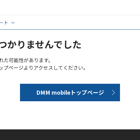
ート
覧
くある質問
つかりませんでした
心者ガイド
れた可能性があります。
い方サポート
eトップページよりアクセスしてください。
PN設定
DMM mobileトップページ