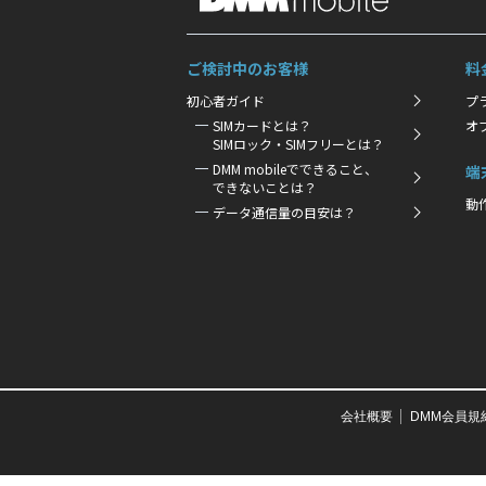
ご検討中のお客様
料
初心者ガイド
プ
SIMカードとは？
オ
SIMロック・SIMフリーとは？
DMM mobileでできること、
端
できないことは？
動
データ通信量の目安は？
会社概要
DMM会員規