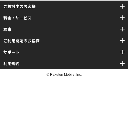
ご検討中のお客様
料金・サービス
初心者ガイド
SIMカードとは？
端末
プラン・料金
SIMロック・SIMフリーとは？
オプション
ご利用開始のお客様
DMM mobileでできること、
動作確認端末一覧
できないことは？
サポート
使い方サポート
データ通信量の目安は？
APN接続設定
利用規約
よくある質問
DMM mobileツールアプリ
問い合わせ
© Rakuten Mobile, Inc.
DMM mobileサービス利用規約
DMM mobileをもっとお得に！
DMMトーク
重要事項説明(必読)
端末交換オプション利用規約
セキュリティオプション利用規約
つながる端末保証利用規約
スマート留守電利用規約
DMM Wi-Fi by エコネクト利用規約